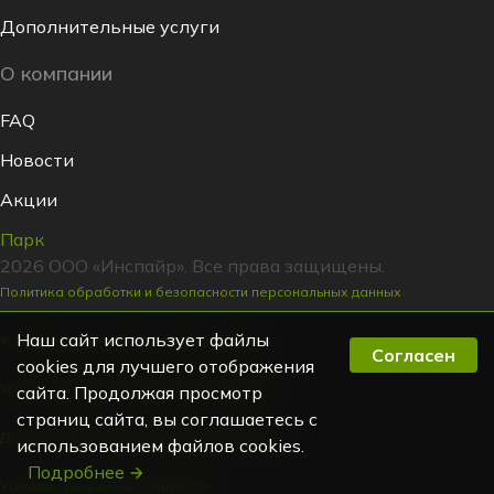
Дополнительные услуги
О компании
FAQ
Новости
Акции
Парк
2026 ООО «Инспайр». Все права защищены.
Политика обработки и безопасности персональных данных
Наш сайт использует файлы
Условия заключения договора аренды
Согласен
cookies для лучшего отображения
Условия заключения договора подписки
сайта. Продолжая просмотр
страниц сайта, вы соглашаетесь с
Договор аренды транспортного средства
использованием файлов cookies.
Подробнее
Условия программы лояльности