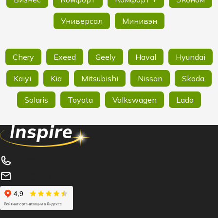
Универсал
Минивэн
Chery
Exeed
Geely
Haval
Hyundai
Kaiyi
Kia
Mitsubishi
Nissan
Skoda
Solaris
Toyota
Volkswagen
Lada
8 (800) 777-07-55
rent@inspirerent.ru