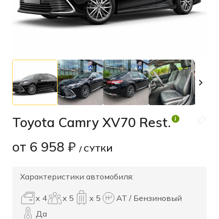
Toyota Camry XV70 Rest.
i
от
6 958 ₽
/ СУТКИ
Характеристики автомобиля:
x 4
x 5
x 5
АТ / Бензиновый
Да