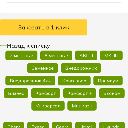
Заказать в 1 клик
Назад к списку
7 местные
8 местные
АКПП
МКПП
Семейное
Внедорожник
Внедорожник 4х4
Кроссовер
Премиум
Бизнес
Комфорт
Комфорт +
Эконом
Универсал
Минивэн
Chery
Exeed
Geely
Haval
Hyundai