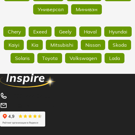
Универсал
Минивэн
Chery
Exeed
Geely
Haval
Hyundai
Kaiyi
Kia
Mitsubishi
Nissan
Skoda
Solaris
Toyota
Volkswagen
Lada
8 (800) 777-07-55
rent@inspirerent.ru