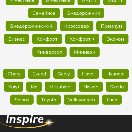
Семейное
Внедорожник
Внедорожник 4х4
Кроссовер
Премиум
Бизнес
Комфорт
Комфорт +
Эконом
Универсал
Минивэн
Chery
Exeed
Geely
Haval
Hyundai
Kaiyi
Kia
Mitsubishi
Nissan
Skoda
Solaris
Toyota
Volkswagen
Lada