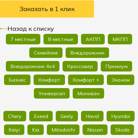
Заказать в 1 клик
Назад к списку
7 местные
8 местные
АКПП
МКПП
Семейное
Внедорожник
Внедорожник 4х4
Кроссовер
Премиум
Бизнес
Комфорт
Комфорт +
Эконом
Универсал
Минивэн
Chery
Exeed
Geely
Haval
Hyundai
Kaiyi
Kia
Mitsubishi
Nissan
Skoda