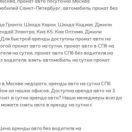
Москва, прокат авто посуточно Москва
омобилей Санкт-Петербург, автомобиль прокат без
ада Гранта, Шкода Карок, Шкода Кодиак, Джили
ендай Элантра, Киа К5, Киа Оптима, Джили
. Для быстрой аренды доступны прокат авто на
рогой прокат авто на сутки, прокат авто в СПб на
ителя на сутки, прокат авто СПб без водителя на
ез водителя, взять автомобиль на сутки прокат
 в Москве недорого, аренды авто на сутки СПб
бом из наших офисов. Доступна аренда авто на 3
о стоит в сутки аренда авто? Наши менеджеры всегда
можете снять авто в аренду на сутки с
 Цена аренды авто без водителя на