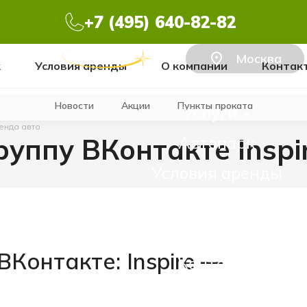
+7 (495) 640-82-82
Москва
к
Условия аренды
О компании
Контак
Новости
Акции
Пункты проката
Услуги
ренда авто
уппу ВКонтакте Inspi
Автопарк
Условия аренды
Пункты проката
О компании
ВКонтакте: Inspire —
Контакты
Новости