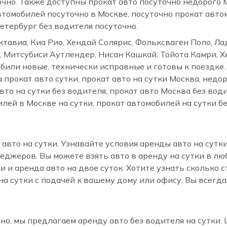
очно. Также доступны прокат авто посуточно недорого 
втомобилей посуточно в Москве, посуточно прокат авт
етербург без водителя посуточно.
тавиа, Киа Рио, Хендай Солярис, Фольксваген Поло, Л
, Митсубиси Аутлендер, Нисан Кашкай, Тойота Камри, Х
обили новые, технически исправные и готовы к поездке
а прокат авто сутки, прокат авто на сутки Москва, недо
авто на сутки без водителя, прокат авто Москва без вод
илей в Москве на сутки, прокат автомобилей на сутки б
вто на сутки. Узнавайте условия аренды авто на сутки
еджеров. Вы можете взять авто в аренду на сутки в лю
утки и аренда авто на двое суток. Хотите узнать скольк
а сутки с подачей к вашему дому или офису. Вы всегда 
но, мы предлагаем аренду авто без водителя на сутки.