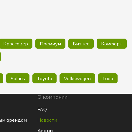
Кроссовер
Премиум
Бизнес
Комфорт
Solaris
Toyota
Volkswagen
Lada
О компании
FAQ
ым арендам
Новости
Акции