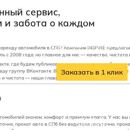
Акции
нный сервис,
Личный кабинет
 и забота о каждом
Услуги для корпоративных к
Программа лояльност
аренду автомобиля в СПб? Компания INSPIRE предлагае
 с 2008 года, но главное для нас — качество, чистота 
те, где будем публиковать новости о наших обновлени
Заказать в 1 клик
у группу ВКонтакте. В группе вы сможете подробнее 
о и чистота — наши главные приоритеты.
8 (800) 777-07-55
и
rent@inspirerent.ru
омобилей эконом, комфорт и премиум класса. У нас вы 
точно, прокат авто в СПб без водителя посуточно, про