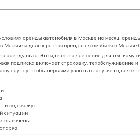
условиях аренды автомобиля в Москве на месяц, аренды
в Москве и долгосрочная аренда автомобиля в Москве б
на аренду авто. Это идеальное решение для тех, кому 
овая подписка включает страховку, техобслуживание и
ашу группу, чтобы первыми узнать о запуске годовых п
ли
а
т и подскажут
ой ситуации
ах включены
топарка