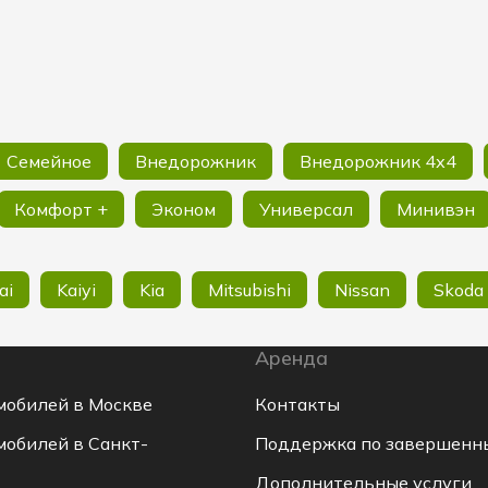
Семейное
Внедорожник
Внедорожник 4х4
Комфорт +
Эконом
Универсал
Минивэн
ai
Kaiyi
Kia
Mitsubishi
Nissan
Skoda
Аренда
мобилей в Москве
Контакты
мобилей в Санкт-
Поддержка по завершенн
Дополнительные услуги