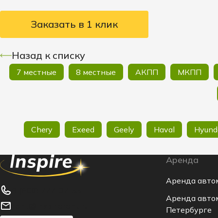
Заказать в 1 клик
Назад к списку
7 местные
8 местные
АКПП
МКПП
Chery
Exeed
Geely
Haval
Hyund
Аренда
Аренда авто
8 (800) 777-07-55
Аренда авто
rent@inspirerent.ru
Петербурге